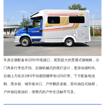
车身左侧配备有220V市电接口，尾部超大的贯通式储物舱，出
门再多行李也不怕。后侧机械式的尾灯设计，更添动感时尚。
右侧上方拓乐3米5手动遮阳棚带有LED灯带。下方配备电池
舱、黑水箱、城市接水口、户外翻折桌板、双向抽拉式抽屉，
户外抽拉柴油灶，便携式的户外生活触手可及。