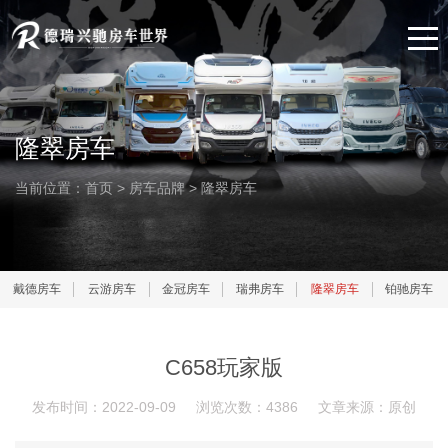
隆翠房车
当前位置：
首页
>
房车品牌
>
隆翠房车
戴德房车
云游房车
金冠房车
瑞弗房车
隆翠房车
铂驰房车
C658玩家版
发布时间：2022-09-09
浏览次数：4386
文章来源：原创