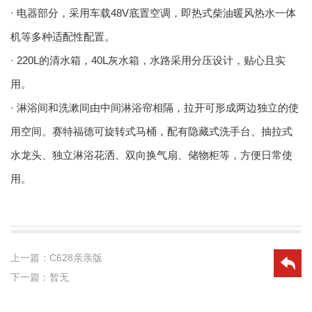
· 电器部分，采用车载48V底置空调，即热式柴油暖风热水一体
机等多种适配性配置。
· 220L的清水箱，40L灰水箱，水路采用分压设计，贴心且实
用。
· 淋浴间和洗漱间由中间淋浴帘相隔，拉开可形成两边独立的使
用空间。赛特福德可旋转式马桶，配有隐藏式洗手台、抽拉式
水龙头、独立淋浴花洒、双向换气扇、储物柜等，方便日常使
用。
上一篇：
C628亲亲版
下一篇：
暂无