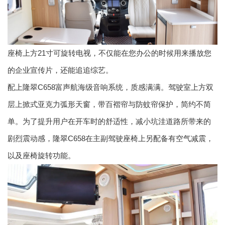
座椅上方21寸可旋转电视，不仅能在您办公的时候用来播放您
的企业宣传片，还能追追综艺。
配上隆翠C658富声航海级音响系统，质感满满。驾驶室上方双
层上掀式亚克力弧形天窗，带百褶帘与防蚊帘保护，简约不简
单。为了提升用户在开车时的舒适性，减小坑洼道路所带来的
剧烈震动感，隆翠C658在主副驾驶座椅上另配备有空气减震，
以及座椅旋转功能。