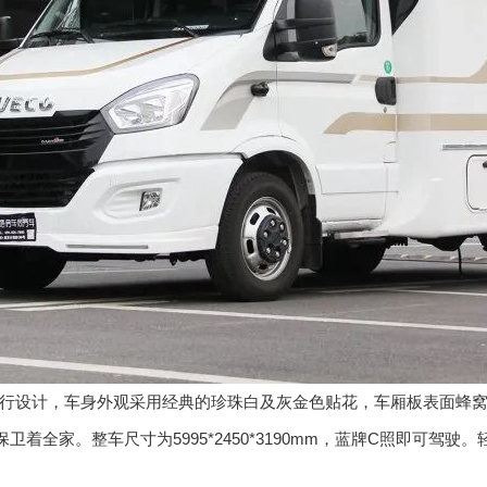
庭出行设计，车身外观采用经典的珍珠白及灰金色贴花，车厢板表面蜂
全家。整车尺寸为5995*2450*3190mm，蓝牌C照即可驾驶