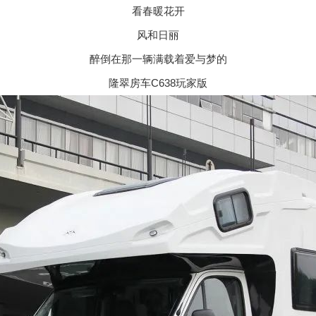
看春暖花开
风和日丽
醉倒在那一辆满载着爱与梦的
隆翠房车C638玩家版