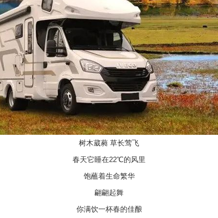
树木葳蕤 草长莺飞
春天它睡在22℃的风里
饱蘸着生命繁华
翩翩起舞
你满饮一杯春的佳酿